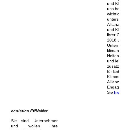
und Klimasch
uns besond
wichtig. Dah
unterstützen
Allianz für 
und Klima be
ihrer Gründu
2018 und h
Unternehm
klimaneutral 
Helfen auch 
und leisten 
zusätzlichen
für Entwickl
Klimaschutz
Allianz und
Engagement
Sie
hier
.
ecoistics.EffNaNet
Sie sind Unternehmer
und wollen Ihre