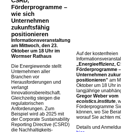
CSRD,
Förderprogramme –
wie sich
Unternehmen
zukunftsfähig
positionieren
Informationsveranstaltung
am Mittwoch, den 23.
Oktober um 18 Uhr im
Auf der kostenfreien
Wormser Rathaus
Informationsveranstaltung
„Energieeffizienz, CSRD,
Die Energiewende stellt
Förderprogramme – wie 
Unternehmen aller
Unternehmen zukunftsfä
Branchen vor
positionieren“
am Mittwoc
Herausforderungen und
Oktober um 18 Uhr informie
verlangt
langjährige unabhängige 
Innovationsbereitschaft.
Gregor Weber vom
Gleichzeitig steigen die
ecoistics.institute
, welch
regulatorischen
Förderprogramme Sie nut
Anforderungen. Zum
können, wo Sie Beratung 
Beispiel wird ab 2025 mit
worauf Sie achten müssen
der Corporate Sustainability
Reporting Directive (CSRD)
Details und Anmeldung fin
die Nachhaltigkeits-