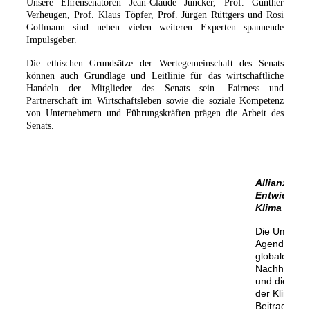
Unsere Ehrensenatoren Jean-Claude Juncker, Prof. Günther
Verheugen, Prof. Klaus Töpfer, Prof. Jürgen Rüttgers und Rosi
Gollmann sind neben vielen weiteren Experten spannende
Impulsgeber.
Die ethischen Grundsätze der Wertegemeinschaft des Senats
können auch Grundlage und Leitlinie für das wirtschaftliche
Handeln der Mitglieder des Senats sein. Fairness und
Partnerschaft im Wirtschaftsleben sowie die soziale Kompetenz
von Unternehmern und Führungskräften prägen die Arbeit des
Senats.
Allianz für
Entwicklun
Klima
Die Umsetzu
Agenda 2030
globalen
Nachhaltigk
und die Err
der Klimaziel
Beitrag zu E