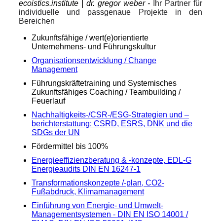
ecoistics.institute | dr. gregor weber -
Ihr Partner für
individuelle und passgenaue Projekte in den
Bereichen
Zukunftsfähige / wert(e)orientierte
Unternehmens- und Führungskultur
Organisationsentwicklung / Change
Management
Führungskräftetraining und Systemisches
Zukunftsfähiges Coaching / Teambuilding /
Feuerlauf
Nachhaltigkeits-/CSR-/ESG-Strategien und –
berichterstattung: CSRD, ESRS, DNK und die
SDGs der UN
Fördermittel bis 100%
Energieeffizienzberatung & -konzepte, EDL-G
Energieaudits DIN EN 16247-1
Transformationskonzepte /-plan, CO2-
Fußabdruck, Klimamanagement
Einführung von Energie- und Umwelt-
Managementsystemen - DIN EN ISO 14001 /